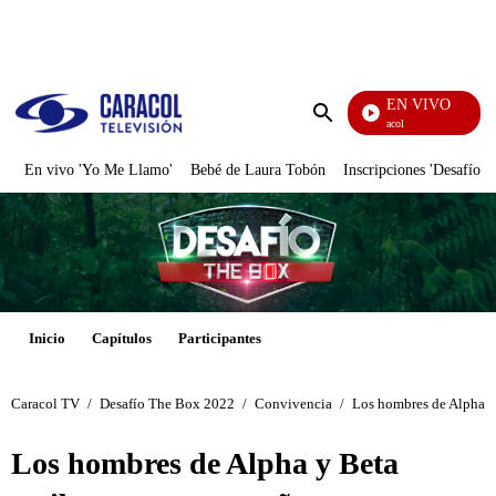
PUBLICIDAD
EN VIVO
Noticias Caracol
Enviar
búsqueda
En vivo 'Yo Me Llamo'
Bebé de Laura Tobón
Inscripciones 'Desafío'
Inicio
Capítulos
Participantes
Caracol TV
/
Desafío The Box 2022
/
Convivencia
/
Los hombres de Alpha y
Los hombres de Alpha y Beta