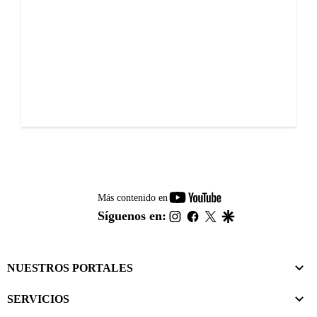
youtube-
Más contenido en
footer
instagram
facebook
twitter
google
Síguenos en:
NUESTROS PORTALES
SERVICIOS