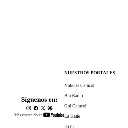
NUESTROS PORTALES
Noticias Caracol
Blu Radio
Síguenos en:
Gol Caracol
instagram
facebook
twitter
google
youtube-
Más contenido en
La Kalle
footer
DiTu