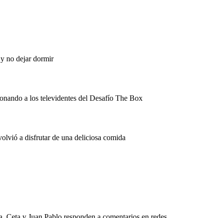
y no dejar dormir
onando a los televidentes del Desafío The Box
lvió a disfrutar de una deliciosa comida
a, Ceta y Juan Pablo responden a comentarios en redes