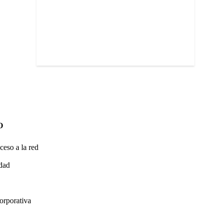
O
ceso a la red
idad
orporativa