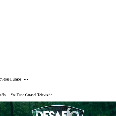
PUBLICIDAD
velas
Humor
afío'
YouTube Caracol Televisión