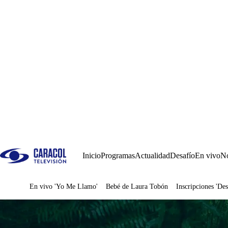
Inicio
Programas
Actualidad
Desafío
En vivo
No
En vivo 'Yo Me Llamo'
Bebé de Laura Tobón
Inscripciones 'Des
Juegos