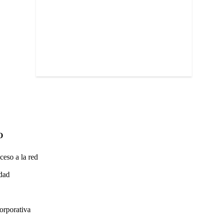
O
ceso a la red
idad
orporativa