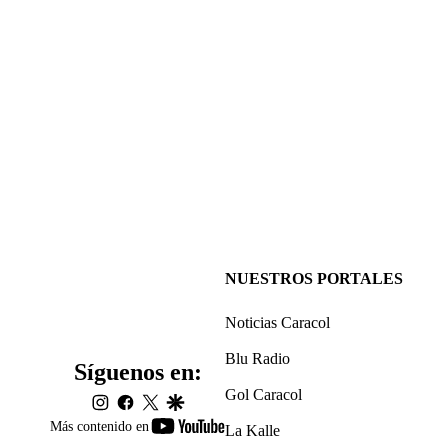
NUESTROS PORTALES
Noticias Caracol
Blu Radio
Síguenos en:
Gol Caracol
instagram
facebook
twitter
google
youtube-
Más contenido en
La Kalle
footer