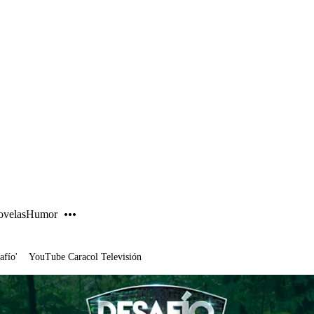
PUBLICIDAD
velas
Humor
afío'
YouTube Caracol Televisión