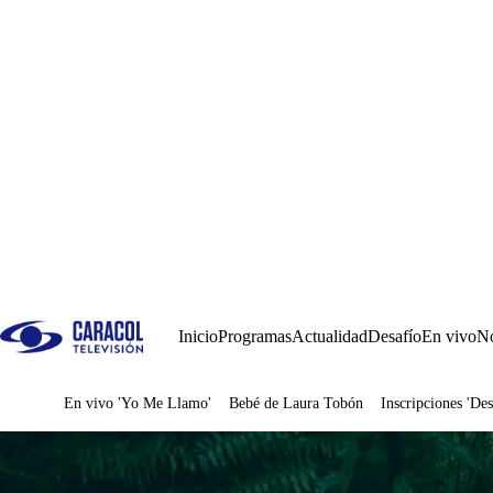
Inicio
Programas
Actualidad
Desafío
En vivo
No
En vivo 'Yo Me Llamo'
Bebé de Laura Tobón
Inscripciones 'Des
Juegos