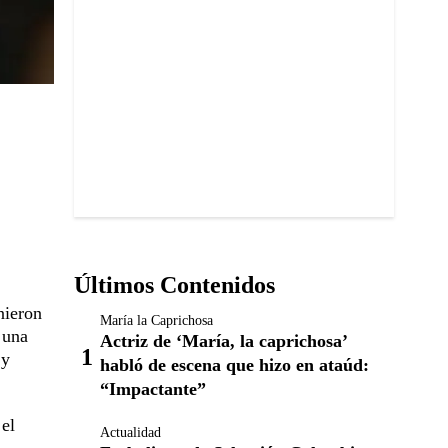
Últimos Contenidos
nieron
María la Caprichosa
 una
Actriz de ‘María, la caprichosa’
 y
habló de escena que hizo en ataúd:
“Impactante”
 el
Actualidad