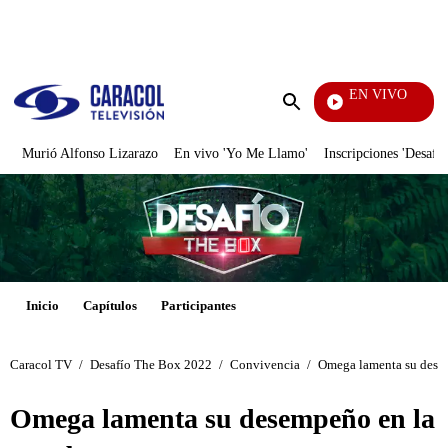
PUBLICIDAD
EN VIVO
Notici
Enviar
búsqueda
Murió Alfonso Lizarazo
En vivo 'Yo Me Llamo'
Inscripciones 'Desafío
Inicio
Capítulos
Participantes
Caracol TV
/
Desafío The Box 2022
/
Convivencia
/
Omega lamenta su dese
Omega lamenta su desempeño en la