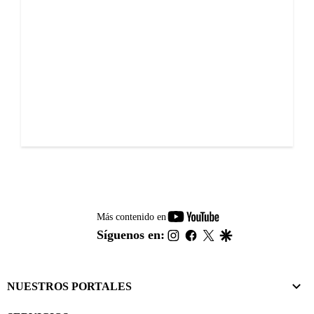
youtube-
Más contenido en
footer
instagram
facebook
twitter
google
Síguenos en:
NUESTROS PORTALES