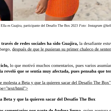
Ella es Guajira, participante del Desafío The Box 2023
Foto: Instagram @kell
 través de redes sociales ha sido Guajira,
la desafiante est
mbargo,
después de que le pusieran su primer chaleco de senten
ciclo,
lo que motivó muchos comentarios, pues varios asumía
lla reveló que se sentía muy afectada, pues pensaba que te
e molesta a Beta y que la quieren sacar del Desafío The Box"
ype="text/html">
a Beta y que la quieren sacar del Desafío The Box
os comentarios por parte de Andrea Serna,
quien asegura q