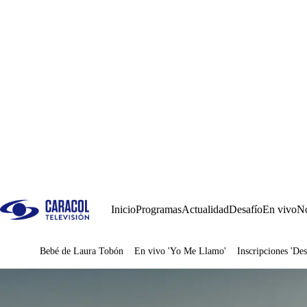
Inicio
Programas
Actualidad
Desafío
En vivo
No
Bebé de Laura Tobón
En vivo 'Yo Me Llamo'
Inscripciones 'Des
Juegos