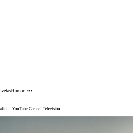
PUBLICIDAD
velas
Humor
afío'
YouTube Caracol Televisión