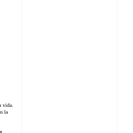
u vida.
n la
u