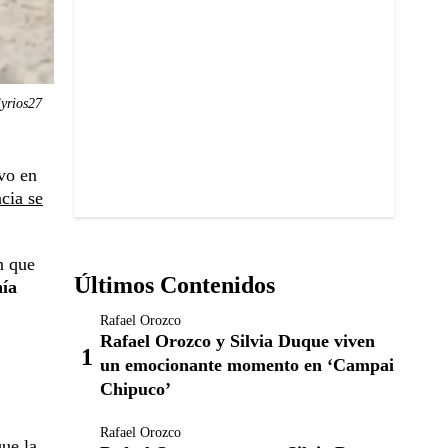
yrios27
uvo en
cia se
n que
Últimos Contenidos
nía
Rafael Orozco
Rafael Orozco y Silvia Duque viven
un emocionante momento en ‘Campai
Chipuco’
Rafael Orozco
ue la