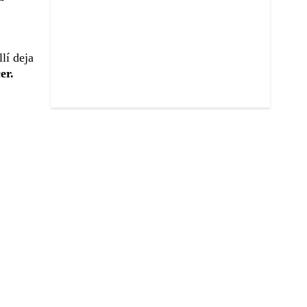
lí deja
er.