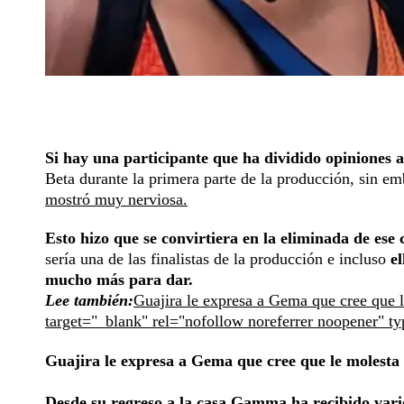
Si hay una participante que ha dividido opiniones a
Beta durante la primera parte de la producción, sin e
mostró muy nerviosa.
Esto hizo que se convirtiera en la eliminada de ese 
sería una de las finalistas de la producción e incluso
e
mucho más para dar.
Lee también:
Guajira le expresa a Gema que cree que l
target="_blank" rel="nofollow noreferrer noopener" t
Guajira le expresa a Gema que cree que le molesta 
Desde su regreso a la casa Gamma ha recibido vari