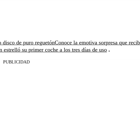
 disco de puro reguetón
Conoce la emotiva sorpresa que recib
 estrelló su primer coche a los tres días de uso
.
PUBLICIDAD