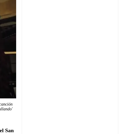
 canción
ullando'
el San