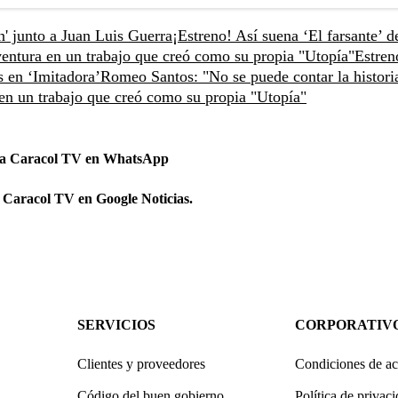
' junto a Juan Luis Guerra
¡Estreno! Así suena ‘El farsante’ d
ntura en un trabajo que creó como su propia "Utopía"
Estre
s en ‘Imitadora’
Romeo Santos: "No se puede contar la historia
n un trabajo que creó como su propia "Utopía"
 a Caracol TV en WhatsApp
 Caracol TV en Google Noticias.
SERVICIOS
CORPORATIV
Clientes y proveedores
Condiciones de ac
Código del buen gobierno
Política de privac