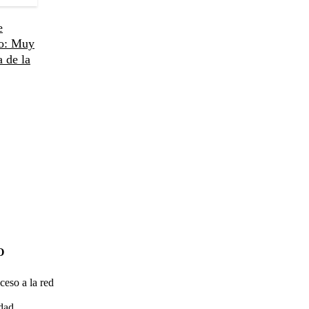
e
no: Muy
 de la
O
ceso a la red
idad