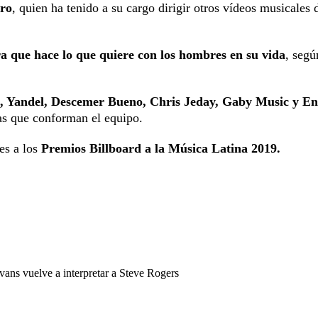
ero
, quien ha tenido a su cargo dirigir otros vídeos musicales 
ra que hace lo que quiere con los hombres en su vida
, segú
, Yandel, Descemer Bueno, Chris Jeday, Gaby Music y E
as que conforman el equipo.
es a los
Premios Billboard a la Música Latina 2019.
vans vuelve a interpretar a Steve Rogers