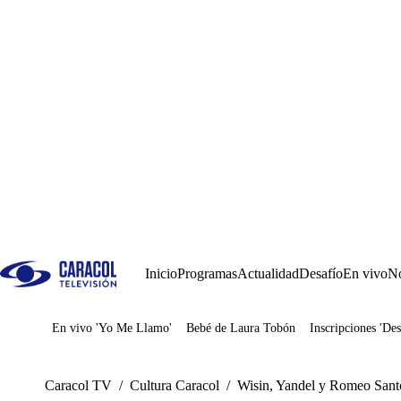
Inicio
Programas
Actualidad
Desafío
En vivo
No
En vivo 'Yo Me Llamo'
Bebé de Laura Tobón
Inscripciones 'Des
Juegos
Caracol TV
/
Cultura Caracol
/
Wisin, Yandel y Romeo Santo