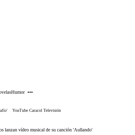
PUBLICIDAD
velas
Humor
afío'
YouTube Caracol Televisión
s lanzan vídeo musical de su canción 'Aullando'