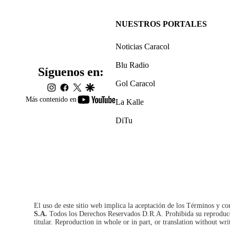
NUESTROS PORTALES
Noticias Caracol
Blu Radio
Síguenos en:
Gol Caracol
instagram
facebook
twitter
google
youtube-
Más contenido en
La Kalle
footer
DiTu
El uso de este sitio web implica la aceptación de los
Términos y co
S.A.
Todos los Derechos Reservados D.R.A. Prohibida su reproducció
titular. Reproduction in whole or in part, or translation without wri