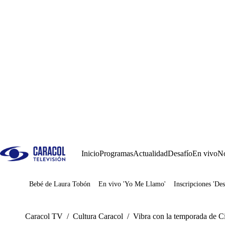
Inicio
Programas
Actualidad
Desafío
En vivo
No
Bebé de Laura Tobón
En vivo 'Yo Me Llamo'
Inscripciones 'Des
Juegos
Caracol TV
/
Cultura Caracol
/
Vibra con la temporada de 