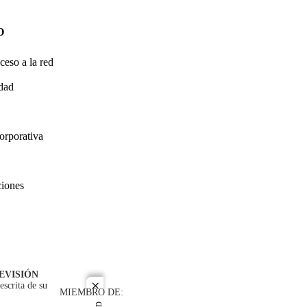
O
ceso a la red
idad
orporativa
ciones
EVISIÓN
escrita de su
close
MIEMBRO DE: