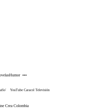
PUBLICIDAD
velas
Humor
afío'
YouTube Caracol Televisión
Cine Crea Colombia