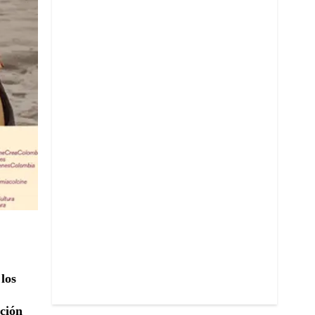
los
cción