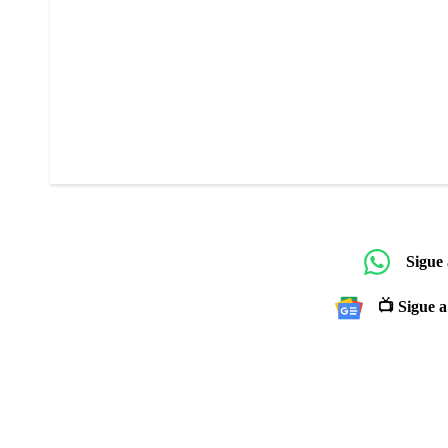
Sigue
📺 Sigue a