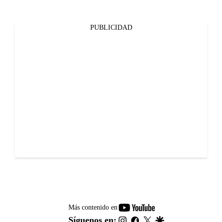
PUBLICIDAD
youtube-
Más contenido en
footer
instagram
facebook
twitter
google
Síguenos en: