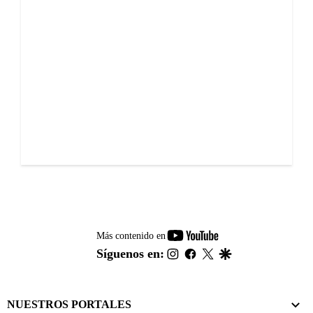
youtube-
Más contenido en
footer
instagram
facebook
twitter
google
Síguenos en:
NUESTROS PORTALES