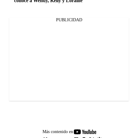
conoce a Wendy, Kelly y Loraine
PUBLICIDAD
youtube-
Más contenido en
footer