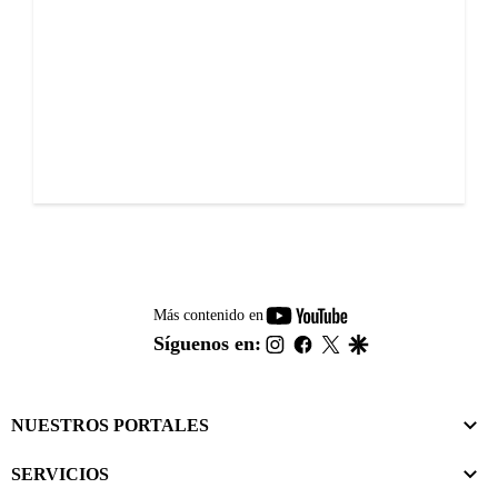
youtube-
Más contenido en
footer
instagram
facebook
twitter
google
Síguenos en:
NUESTROS PORTALES
SERVICIOS