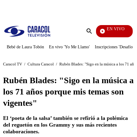
PUBLICIDAD
EN VIVO
María La 
Enviar
búsqueda
Bebé de Laura Tobón
En vivo 'Yo Me Llamo'
Inscripciones 'Desafío'
Caracol TV
/
Cultura Caracol
/
Rubén Blades: "Sigo en la música a los 71 año
Rubén Blades: "Sigo en la música a
los 71 años porque mis temas son
vigentes"
El ‘poeta de la salsa’ también se refirió a la polémica
del reguetón en los Grammy y sus más recientes
colaboraciones.