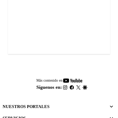
youtube-
Más contenido en
footer
instagram
facebook
twitter
google
Síguenos en:
NUESTROS PORTALES