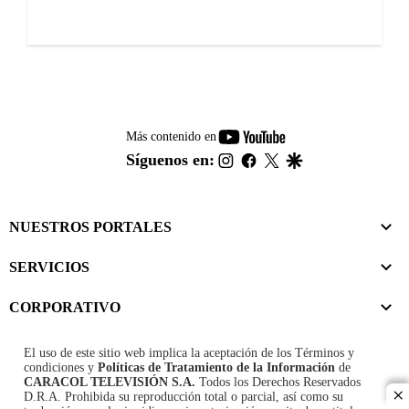
youtube-
Más contenido en
footer
instagram
facebook
twitter
google
Síguenos en:
NUESTROS PORTALES
SERVICIOS
CORPORATIVO
El uso de este sitio web implica la aceptación de los
Términos y
condiciones
y
Políticas de Tratamiento de la Información
de
CARACOL TELEVISIÓN S.A.
Todos los Derechos Reservados
D.R.A. Prohibida su reproducción total o parcial, así como su
cl