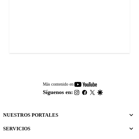
youtube-
Más contenido en
footer
instagram
facebook
twitter
google
Síguenos en:
NUESTROS PORTALES
SERVICIOS