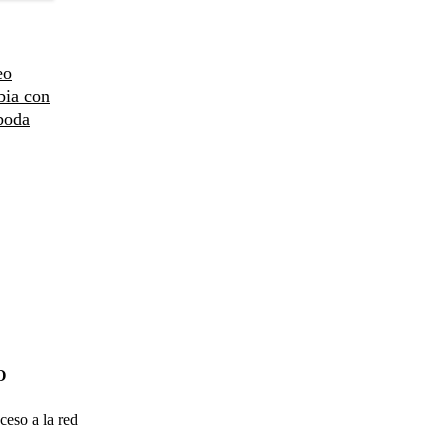
eo
bia con
boda
O
ceso a la red