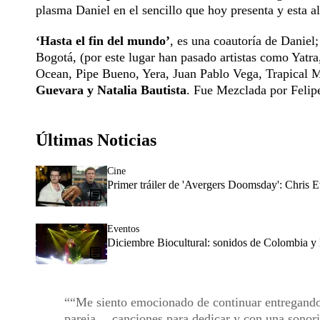
plasma Daniel en el sencillo que hoy presenta y esta al
‘Hasta el fin del mundo’
, es una coautoría de Daniel
Bogotá, (por este lugar han pasado artistas como Yat
Ocean, Pipe Bueno, Yera, Juan Pablo Vega, Trapical Mi
Guevara y Natalia Bautista
. Fue Mezclada por Felip
Últimas Noticias
Cine
Primer tráiler de 'Avergers Doomsday': Chris E
Eventos
Diciembre Biocultural: sonidos de Colombia y 
“Me siento emocionado de continuar entregando
pareja… canciones para dedicar y con una sonorid