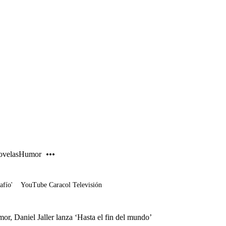
PUBLICIDAD
velas
Humor
afío'
YouTube Caracol Televisión
or, Daniel Jaller lanza ‘Hasta el fin del mundo’