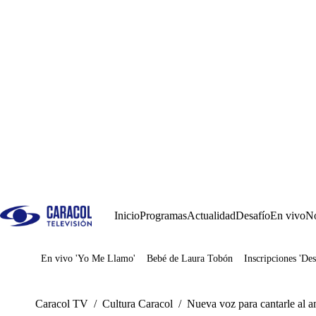
Inicio
Programas
Actualidad
Desafío
En vivo
No
En vivo 'Yo Me Llamo'
Bebé de Laura Tobón
Inscripciones 'Des
Juegos
Caracol TV
/
Cultura Caracol
/
Nueva voz para cantarle al am