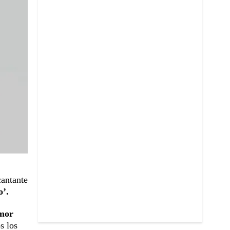
cantante
o’.
amor
s los