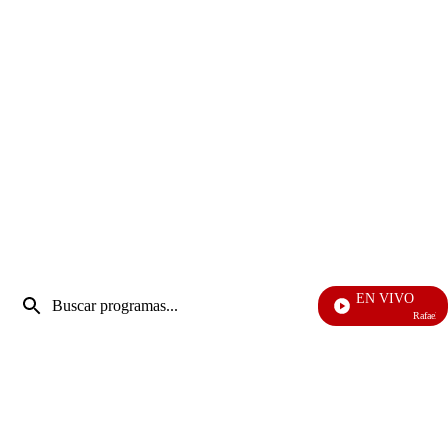
Entrada
EN VIVO
de
Rafael Orozc
Enviar
búsqueda
búsqueda