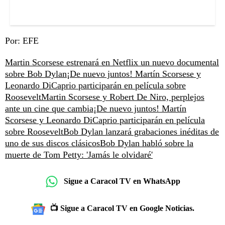
Por: EFE
Martin Scorsese estrenará en Netflix un nuevo documental
sobre Bob Dylan
¡De nuevo juntos! Martín Scorsese y
Leonardo DiCaprio participarán en película sobre
Roosevelt
Martin Scorsese y Robert De Niro, perplejos
ante un cine que cambia
¡De nuevo juntos! Martín
Scorsese y Leonardo DiCaprio participarán en película
sobre Roosevelt
Bob Dylan lanzará grabaciones inéditas de
uno de sus discos clásicos
Bob Dylan habló sobre la
muerte de Tom Petty: 'Jamás le olvidaré'
Sigue a Caracol TV en WhatsApp
📺 Sigue a Caracol TV en Google Noticias.