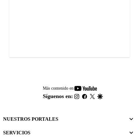
youtube-
Más contenido en
footer
instagram
facebook
twitter
google
Síguenos en:
NUESTROS PORTALES
SERVICIOS