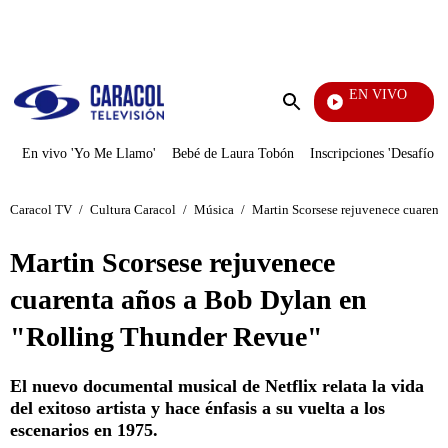
PUBLICIDAD
EN VIVO
Vecinos
Enviar
búsqueda
En vivo 'Yo Me Llamo'
Bebé de Laura Tobón
Inscripciones 'Desafío'
Caracol TV
/
Cultura Caracol
/
Música
/
Martin Scorsese rejuvenece cuarent
Martin Scorsese rejuvenece
cuarenta años a Bob Dylan en
"Rolling Thunder Revue"
El nuevo documental musical de Netflix relata la vida
del exitoso artista y hace énfasis a su vuelta a los
escenarios en 1975.