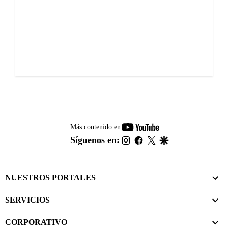
youtube-
Más contenido en
footer
instagram
facebook
twitter
google
Síguenos en:
NUESTROS PORTALES
SERVICIOS
CORPORATIVO