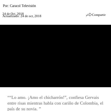
Por:
Caracol Televisión
24 de Oct, 2018
Compartir
Actualizado: 24 de oct, 2018
“Lo amo. ¡Amo el chicharrón!”, confiesa Gervais
entre risas mientras habla con cariño de Colombia, el
país de su novia.