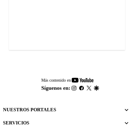
youtube-
Más contenido en
footer
instagram
facebook
twitter
google
Síguenos en:
NUESTROS PORTALES
SERVICIOS