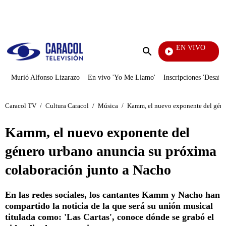
PUBLICIDAD
EN VIVO
Día A Día
Enviar
búsqueda
Murió Alfonso Lizarazo
En vivo 'Yo Me Llamo'
Inscripciones 'Desafío
Caracol TV
/
Cultura Caracol
/
Música
/
Kamm, el nuevo exponente del géne
Kamm, el nuevo exponente del
género urbano anuncia su próxima
colaboración junto a Nacho
En las redes sociales, los cantantes Kamm y Nacho han
compartido la noticia de la que será su unión musical
titulada como: 'Las Cartas', conoce dónde se grabó el