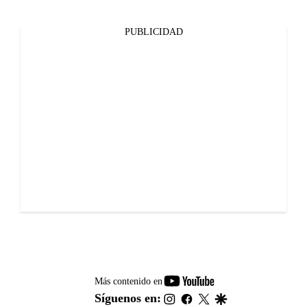
PUBLICIDAD
youtube-
Más contenido en
footer
instagram
facebook
twitter
google
Síguenos en: