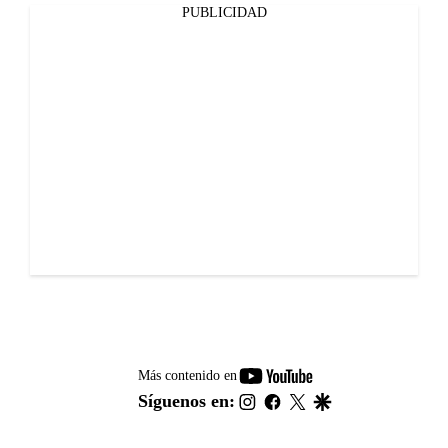
PUBLICIDAD
youtube-
Más contenido en
footer
instagram
facebook
twitter
google
Síguenos en: