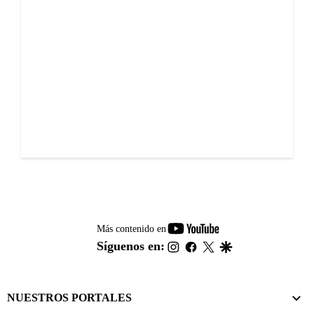
youtube-
Más contenido en
footer
instagram
facebook
twitter
google
Síguenos en:
NUESTROS PORTALES