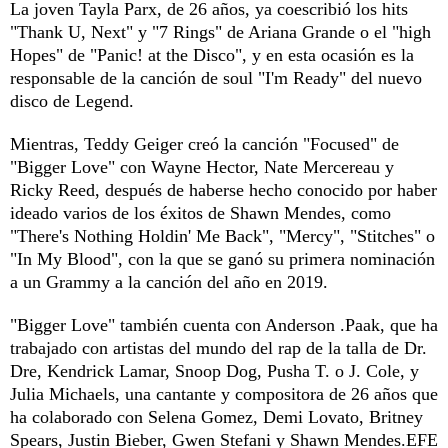
La joven Tayla Parx, de 26 años, ya coescribió los hits
"Thank U, Next" y "7 Rings" de Ariana Grande o el "high
Hopes" de "Panic! at the Disco", y en esta ocasión es la
responsable de la canción de soul "I'm Ready" del nuevo
disco de Legend.
Mientras, Teddy Geiger creó la canción "Focused" de
"Bigger Love" con Wayne Hector, Nate Mercereau y
Ricky Reed, después de haberse hecho conocido por haber
ideado varios de los éxitos de Shawn Mendes, como
"There's Nothing Holdin' Me Back", "Mercy", "Stitches" o
"In My Blood", con la que se ganó su primera nominación
a un Grammy a la canción del año en 2019.
"Bigger Love" también cuenta con Anderson .Paak, que ha
trabajado con artistas del mundo del rap de la talla de Dr.
Dre, Kendrick Lamar, Snoop Dog, Pusha T. o J. Cole, y
Julia Michaels, una cantante y compositora de 26 años que
ha colaborado con Selena Gomez, Demi Lovato, Britney
Spears, Justin Bieber, Gwen Stefani y Shawn Mendes.EFE