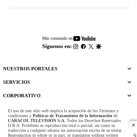
youtube-
Más contenido en
footer
instagram
facebook
twitter
google
Síguenos en:
NUESTROS PORTALES
SERVICIOS
CORPORATIVO
El uso de este sitio web implica la aceptación de los
Términos y
condiciones
y
Políticas de Tratamiento de la Información
de
CARACOL TELEVISIÓN S.A.
Todos los Derechos Reservados
D.R.A. Prohibida su reproducción total o parcial, así como su
cl
traducción a cualquier idioma sin autorización escrita de su titular.
Reproduction in whole or in part, or translation without written