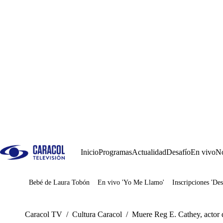
Inicio
Programas
Actualidad
Desafío
En vivo
No
Bebé de Laura Tobón
En vivo 'Yo Me Llamo'
Inscripciones 'Des
Juegos
Caracol TV
/
Cultura Caracol
/
Muere Reg E. Cathey, actor d