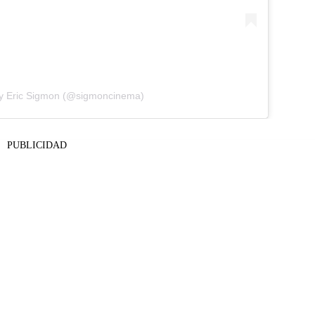
by Eric Sigmon (@sigmoncinema)
PUBLICIDAD