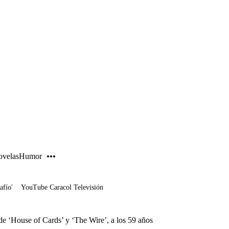
PUBLICIDAD
velas
Humor
afío'
YouTube Caracol Televisión
e ‘House of Cards’ y ‘The Wire’, a los 59 años