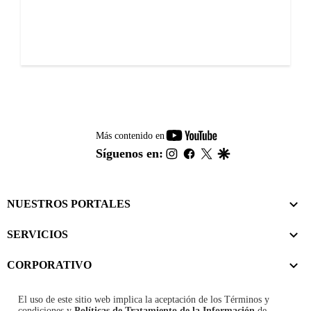
youtube-
Más contenido en
footer
instagram
facebook
twitter
google
Síguenos en:
NUESTROS PORTALES
SERVICIOS
CORPORATIVO
El uso de este sitio web implica la aceptación de los
Términos y
condiciones
y
Políticas de Tratamiento de la Información
de