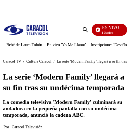
PUBLICIDAD
EN VIVO
El Juego De Mi Destino
Enviar
búsqueda
Bebé de Laura Tobón
En vivo 'Yo Me Llamo'
Inscripciones 'Desafío'
Caracol TV
/
Cultura Caracol
/
La serie ‘Modern Family’ llegará a su fin tras
La serie ‘Modern Family’ llegará a
su fin tras su undécima temporada
La comedia televisiva 'Modern Family' culminará su
andadura en la pequeña pantalla con su undécima
temporada, anunció la cadena ABC.
Por:
Caracol Televisión