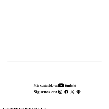
youtube-
Más contenido en
footer
instagram
facebook
twitter
google
Síguenos en: