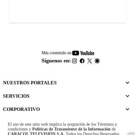
youtube-
Más contenido en
footer
instagram
facebook
twitter
google
Síguenos en:
NUESTROS PORTALES
SERVICIOS
CORPORATIVO
El uso de este sitio web implica la aceptación de los
Términos y
condiciones
y
Políticas de Tratamiento de la Información
de
CARACOL TELEVISIÓN S.A.
Todos los Derechos Reservados