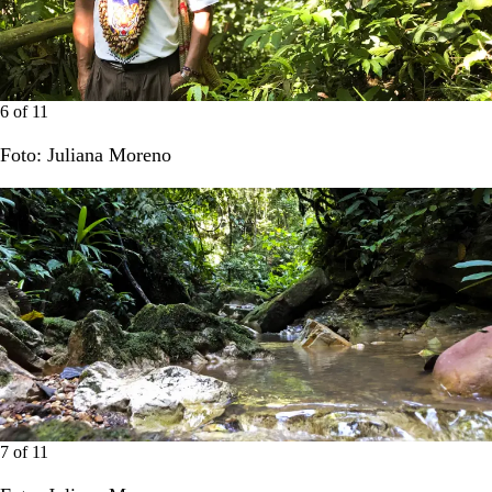
6
of
11
Foto: Juliana Moreno
7
of
11