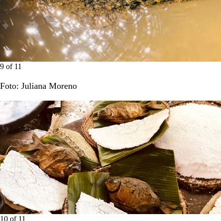
9
of
11
Foto: Juliana Moreno
10
of
11