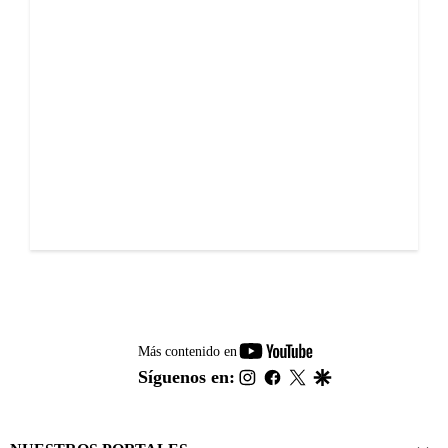
youtube-
Más contenido en
footer
instagram
facebook
twitter
google
Síguenos en: