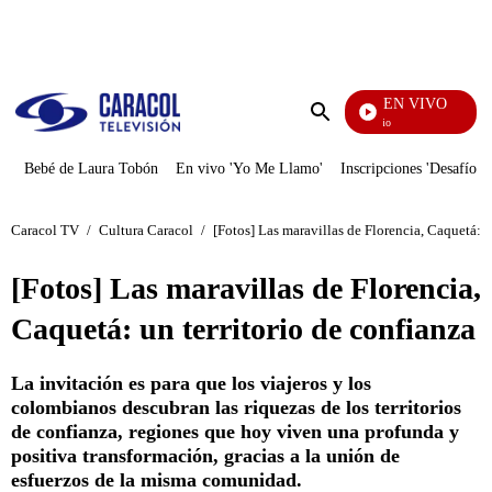
PUBLICIDAD
EN VIVO
María La 
Enviar
búsqueda
Bebé de Laura Tobón
En vivo 'Yo Me Llamo'
Inscripciones 'Desafío'
Caracol TV
/
Cultura Caracol
/
[Fotos] Las maravillas de Florencia, Caquetá: u
[Fotos] Las maravillas de Florencia,
Caquetá: un territorio de confianza
La invitación es para que los viajeros y los
colombianos descubran las riquezas de los territorios
de confianza, regiones que hoy viven una profunda y
positiva transformación, gracias a la unión de
esfuerzos de la misma comunidad.