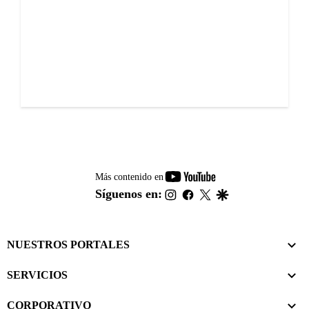
youtube-
Más contenido en
footer
instagram
facebook
twitter
google
Síguenos en:
NUESTROS PORTALES
SERVICIOS
CORPORATIVO