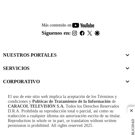
youtube-
Más contenido en
footer
instagram
facebook
twitter
google
Síguenos en:
NUESTROS PORTALES
SERVICIOS
CORPORATIVO
El uso de este sitio web implica la aceptación de los
Términos y
condiciones
y
Políticas de Tratamiento de la Información
de
CARACOL TELEVISIÓN S.A.
Todos los Derechos Reservados
D.R.A. Prohibida su reproducción total o parcial, así como su
cl
traducción a cualquier idioma sin autorización escrita de su titular.
Reproduction in whole or in part, or translation without written
PUBLICIDAD
permission is prohibited. All rights reserved 2025.