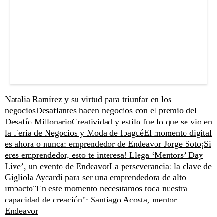
Natalia Ramírez y su virtud para triunfar en los
negocios
Desafiantes hacen negocios con el premio del
Desafío Millonario
Creatividad y estilo fue lo que se vio en
la Feria de Negocios y Moda de Ibagué
El momento digital
es ahora o nunca: emprendedor de Endeavor Jorge Soto
¡Si
eres emprendedor, esto te interesa! Llega ‘Mentors’ Day
Live’, un evento de Endeavor
La perseverancia: la clave de
Gigliola Aycardi para ser una emprendedora de alto
impacto
"En este momento necesitamos toda nuestra
capacidad de creación": Santiago Acosta, mentor
Endeavor