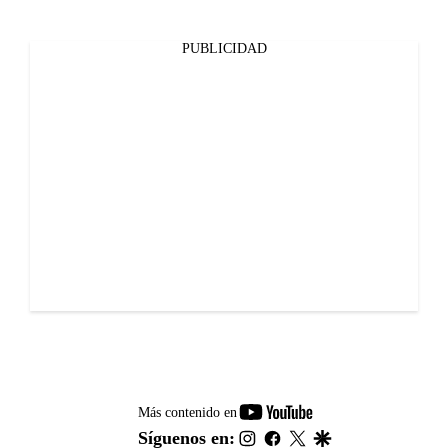
PUBLICIDAD
youtube-
Más contenido en
footer
instagram
facebook
twitter
google
Síguenos en: