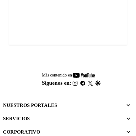
youtube-
Más contenido en
footer
instagram
facebook
twitter
google
Síguenos en:
NUESTROS PORTALES
SERVICIOS
CORPORATIVO