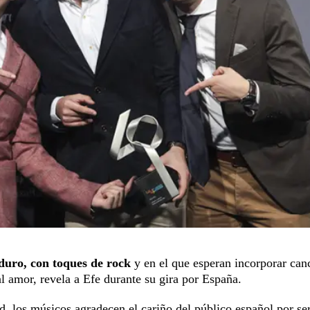
uro, con toques de rock
y en el que esperan incorporar can
al amor, revela a Efe durante su gira por España.
d, los músicos agradecen el cariño del público español por se