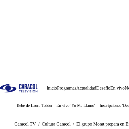
Inicio
Programas
Actualidad
Desafío
En vivo
No
Bebé de Laura Tobón
En vivo 'Yo Me Llamo'
Inscripciones 'Des
Juegos
Caracol TV
/
Cultura Caracol
/
El grupo Morat prepara en E