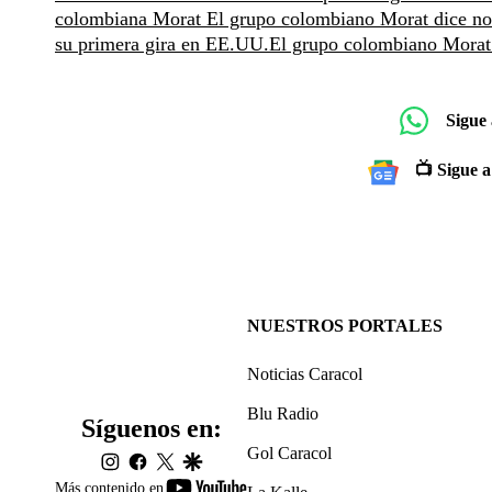
colombiana Morat
El grupo colombiano Morat dice no e
su primera gira en EE.UU.
El grupo colombiano Morat d
Sigue
📺 Sigue a
NUESTROS PORTALES
Noticias Caracol
Blu Radio
Síguenos en:
Gol Caracol
instagram
facebook
twitter
google
youtube-
Más contenido en