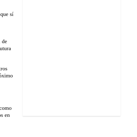
que sí
a de
utura
tros
róximo
e como
os en