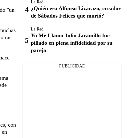
La Red
¿Quién era Alfonso Lizarazo, creador
do "un
de Sábados Felices que murió?
La Red
 muchas
Yo Me Llamo Julio Jaramillo fue
otras
pillado en plena infidelidad por su
pareja
"hace
PUBLICIDAD
tema
ede
les, con
7 en