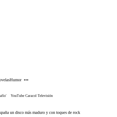
PUBLICIDAD
velas
Humor
afío'
YouTube Caracol Televisión
spaña un disco más maduro y con toques de rock