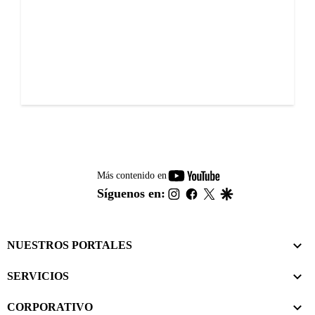
youtube-
Más contenido en
footer
instagram
facebook
twitter
google
Síguenos en:
NUESTROS PORTALES
SERVICIOS
CORPORATIVO