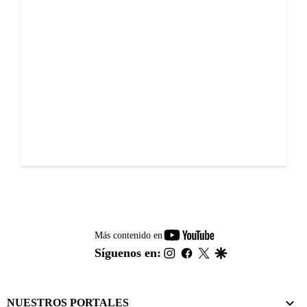
youtube-
Más contenido en
footer
instagram
facebook
twitter
google
Síguenos en:
NUESTROS PORTALES