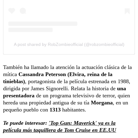
A post shared by RobZombieofficial (@robzombieofficial)
También ha llamado la atención la actuación clásica de la
mítica
Cassandra Peterson (Elvira, reina de la
tinieblas)
,
portagonista de la película estrenada en 1988,
dirigida por James Signorelli. Relata la historia de
una
presentadora
de un programa televisivo de terror, quien
hereda una propiedad antigua de su tía
Morgana
, en un
pequeño pueblo con
1313
habitantes.
Te puede interesar:
'Top Gun: Maverick' ya es la
película más taquillera de Tom Cruise en EE.UU