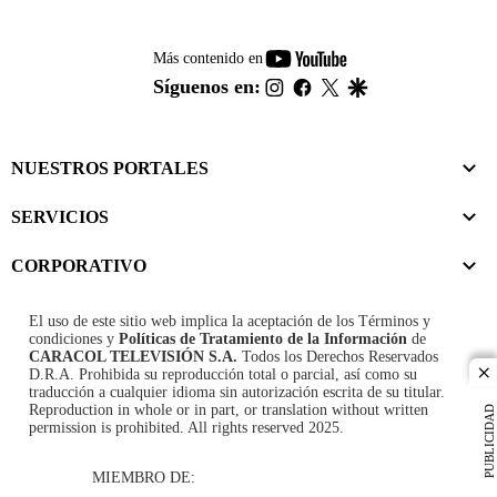
youtube-
Más contenido en
footer
instagram
facebook
twitter
google
Síguenos en:
NUESTROS PORTALES
SERVICIOS
CORPORATIVO
El uso de este sitio web implica la aceptación de los
Términos y
condiciones
y
Políticas de Tratamiento de la Información
de
CARACOL TELEVISIÓN S.A.
Todos los Derechos Reservados
D.R.A. Prohibida su reproducción total o parcial, así como su
cl
traducción a cualquier idioma sin autorización escrita de su titular.
Reproduction in whole or in part, or translation without written
PUBLICIDAD
permission is prohibited. All rights reserved 2025.
MIEMBRO DE: