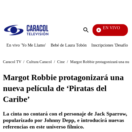
PUBLICIDAD
EN VIVO
Noticias Caracol
Enviar
búsqueda
En vivo 'Yo Me Llamo'
Bebé de Laura Tobón
Inscripciones 'Desafío'
Caracol TV
/
Cultura Caracol
/
Cine
/
Margot Robbie protagonizará una nueva
Margot Robbie protagonizará una
nueva película de ‘Piratas del
Caribe’
La cinta no contará con el personaje de Jack Sparrow,
popularizado por Johnny Depp, e introducirá nuevas
referencias en este universo fílmico.