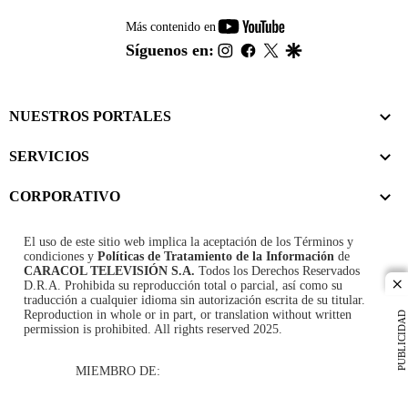
youtube-
Más contenido en
footer
instagram
facebook
twitter
google
Síguenos en:
NUESTROS PORTALES
SERVICIOS
CORPORATIVO
El uso de este sitio web implica la aceptación de los
Términos y
condiciones
y
Políticas de Tratamiento de la Información
de
CARACOL TELEVISIÓN S.A.
Todos los Derechos Reservados
D.R.A. Prohibida su reproducción total o parcial, así como su
cl
traducción a cualquier idioma sin autorización escrita de su titular.
Reproduction in whole or in part, or translation without written
PUBLICIDAD
permission is prohibited. All rights reserved 2025.
MIEMBRO DE: