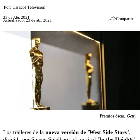
Por:
Caracol Televisión
23 de Abr, 2021
Compartir
Actualizado: 23 de abr, 2021
Premios óscar.
Getty
Los tráileres de la
nueva versión de 'West Side Story'
,
dirigida por Steven Spielberg, el musical
'In the Heights'
,