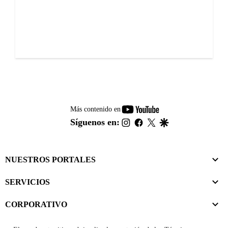
youtube-
Más contenido en
footer
instagram
facebook
twitter
google
Síguenos en:
NUESTROS PORTALES
SERVICIOS
CORPORATIVO