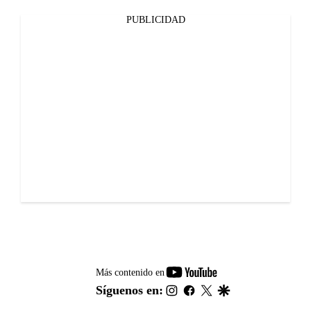
PUBLICIDAD
youtube-
Más contenido en
footer
instagram
facebook
twitter
google
Síguenos en: