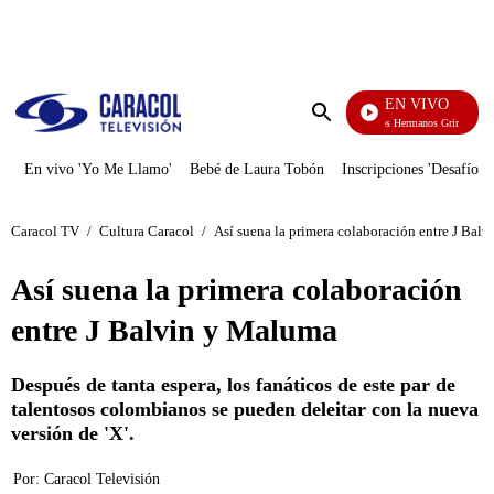
PUBLICIDAD
EN VIVO
Cuentos De Los Hermanos Grimm
Enviar
búsqueda
En vivo 'Yo Me Llamo'
Bebé de Laura Tobón
Inscripciones 'Desafío'
Caracol TV
/
Cultura Caracol
/
Así suena la primera colaboración entre J Bal
Así suena la primera colaboración
entre J Balvin y Maluma
Después de tanta espera, los fanáticos de este par de
talentosos colombianos se pueden deleitar con la nueva
versión de 'X'.
Por:
Caracol Televisión