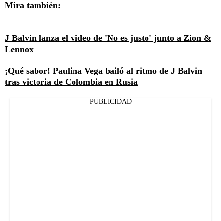
Mira también:
J Balvin lanza el video de 'No es justo' junto a Zion &
Lennox
¡Qué sabor! Paulina Vega bailó al ritmo de J Balvin
tras victoria de Colombia en Rusia
PUBLICIDAD