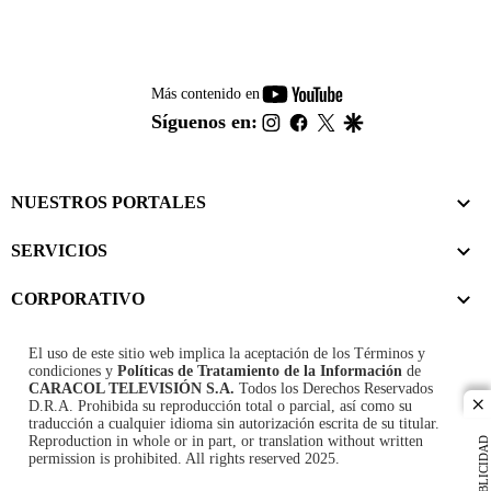
youtube-
Más contenido en
footer
instagram
facebook
twitter
google
Síguenos en:
NUESTROS PORTALES
SERVICIOS
CORPORATIVO
El uso de este sitio web implica la aceptación de los
Términos y
condiciones
y
Políticas de Tratamiento de la Información
de
CARACOL TELEVISIÓN S.A.
Todos los Derechos Reservados
D.R.A. Prohibida su reproducción total o parcial, así como su
cl
traducción a cualquier idioma sin autorización escrita de su titular.
Reproduction in whole or in part, or translation without written
PUBLICIDAD
permission is prohibited. All rights reserved 2025.