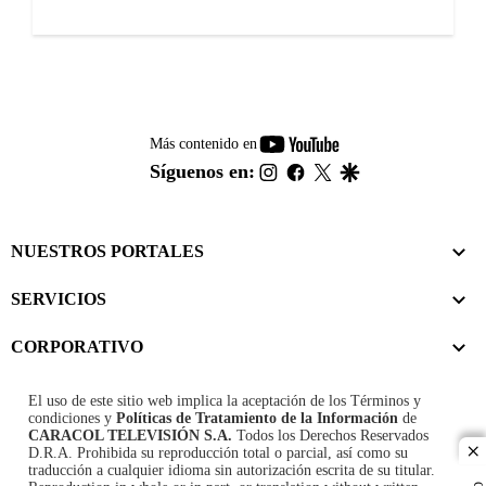
youtube-
Más contenido en
footer
instagram
facebook
twitter
google
Síguenos en:
NUESTROS PORTALES
SERVICIOS
CORPORATIVO
El uso de este sitio web implica la aceptación de los
Términos y
condiciones
y
Políticas de Tratamiento de la Información
de
CARACOL TELEVISIÓN S.A.
Todos los Derechos Reservados
D.R.A. Prohibida su reproducción total o parcial, así como su
cl
traducción a cualquier idioma sin autorización escrita de su titular.