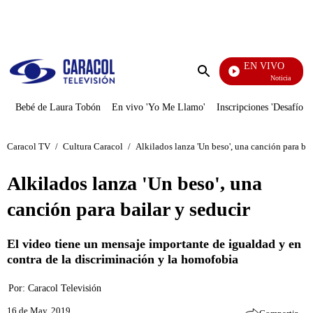
PUBLICIDAD
EN VIVO
Noticias Caracol
Enviar
búsqueda
Bebé de Laura Tobón
En vivo 'Yo Me Llamo'
Inscripciones 'Desafío'
Caracol TV
/
Cultura Caracol
/
Alkilados lanza 'Un beso', una canción para bai
Alkilados lanza 'Un beso', una
canción para bailar y seducir
El video tiene un mensaje importante de igualdad y en
contra de la discriminación y la homofobia
Por:
Caracol Televisión
16 de May, 2019