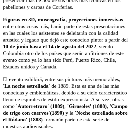
presenciar más de 300 de sus obras más icónicas en los
pabellones y carpas de Corferias.
Figuras en 3D, museografía, proyecciones inmersivas
,
entre otras cosas más, harán parte de estas presentaciones
en las cuales los asistentes se deleitarán con la calidad
artística y legado que dejó este conocido pintor a partir del
10 de junio hasta el 14 de agosto del 2022
, siendo
Colombia otro de los países que serán anfitriones de este
evento como ya lo han sido Perú, Puerto Rico, Chile,
Estados unidos y Canadá.
El evento exhibirá, entre sus pinturas más memorables,
'La noche estrellada'
de 1889. Esta es una de las más
conocidas y emblemáticas, debido a su cielo característico
lleno de espirales de estilo expresionista. A su vez, obras
como
'Autorretraro' (1889)
,
'Girasoles' (1888)
,
'Campo
de trigo con cuervos'(1890)
y la
'Noche estrellada sobre
el Ródano' (1888)
formarán parte de esta serie de
muestras audiovisuales.