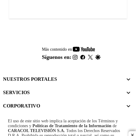
youtube-
Más contenido en
footer
instagram
facebook
twitter
google
Síguenos en:
NUESTROS PORTALES
SERVICIOS
CORPORATIVO
El uso de este sitio web implica la aceptación de los
Términos y
condiciones
y
Políticas de Tratamiento de la Información
de
CARACOL TELEVISIÓN S.A.
Todos los Derechos Reservados
D.R.A. Prohibida su reproducción total o parcial, así como su