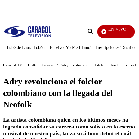
PUBLICIDAD
EN VIVO
Entre Oj
Enviar
búsqueda
Bebé de Laura Tobón
En vivo 'Yo Me Llamo'
Inscripciones 'Desafío'
Caracol TV
/
Cultura Caracol
/
Adry revoluciona el folclor colombiano con la
Adry revoluciona el folclor
colombiano con la llegada del
Neofolk
La artista colombiana quien en los últimos meses ha
logrado consolidar su carrera como solista en la escena
musical de nuestro país, lanza su álbum debut el cuál