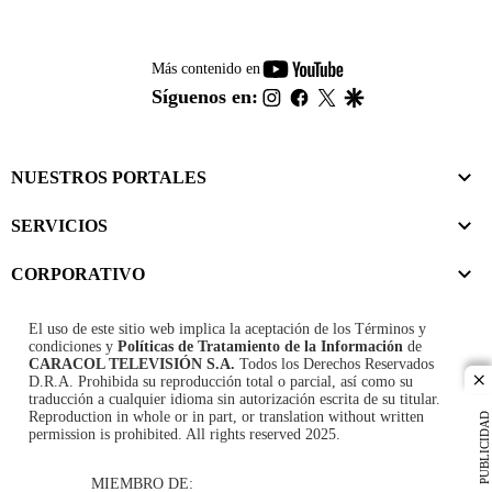
youtube-
Más contenido en
footer
instagram
facebook
twitter
google
Síguenos en:
NUESTROS PORTALES
SERVICIOS
CORPORATIVO
El uso de este sitio web implica la aceptación de los
Términos y
condiciones
y
Políticas de Tratamiento de la Información
de
CARACOL TELEVISIÓN S.A.
Todos los Derechos Reservados
D.R.A. Prohibida su reproducción total o parcial, así como su
cl
traducción a cualquier idioma sin autorización escrita de su titular.
Reproduction in whole or in part, or translation without written
PUBLICIDAD
permission is prohibited. All rights reserved 2025.
MIEMBRO DE: