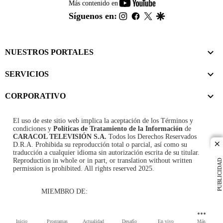
youtube-
Más contenido en
footer
instagram
facebook
twitter
google
Síguenos en:
NUESTROS PORTALES
SERVICIOS
CORPORATIVO
El uso de este sitio web implica la aceptación de los
Términos y
condiciones
y
Políticas de Tratamiento de la Información
de
CARACOL TELEVISIÓN S.A.
Todos los Derechos Reservados
D.R.A. Prohibida su reproducción total o parcial, así como su
cl
traducción a cualquier idioma sin autorización escrita de su titular.
Reproduction in whole or in part, or translation without written
PUBLICIDAD
permission is prohibited. All rights reserved 2025.
MIEMBRO DE:
Inicio
Programas
Actualidad
Desafío
En vivo
Más