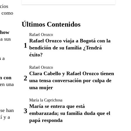
cios
as como
Últimos Contenidos
 show
Rafael Orozco
 a sus
Rafael Orozco viaja a Bogotá con la
bendición de su familia ¿Tendrá
éxito?
s
a
Rafael Orozco
Clara Cabello y Rafael Orozco tienen
n con
una tensa conversación por culpa de
nen una
una mujer
María la Caprichosa
María se entera que está
 se han
embarazada; su familia duda que el
í y a
papá responda