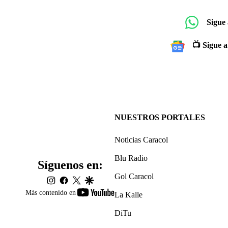
Sigue
📺 Sigue a
NUESTROS PORTALES
Noticias Caracol
Blu Radio
Síguenos en:
Gol Caracol
instagram
facebook
twitter
google
youtube-
Más contenido en
La Kalle
footer
DiTu