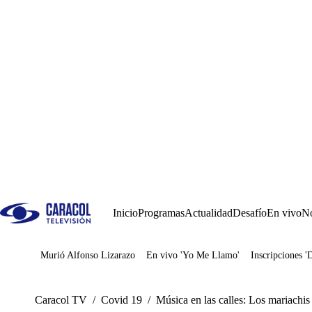
Inicio
Programas
Actualidad
Desafío
En vivo
No
Murió Alfonso Lizarazo
En vivo 'Yo Me Llamo'
Inscripciones '
Juegos
Caracol TV
/
Covid 19
/
Música en las calles: Los mariachis 