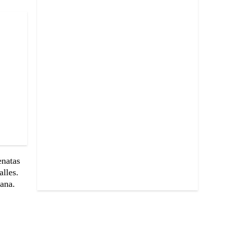
enatas
alles.
ana.