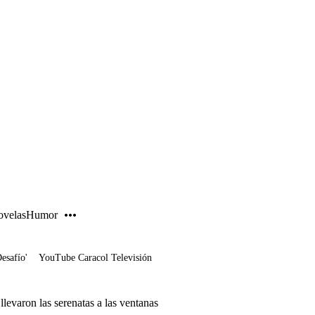
PUBLICIDAD
velas
Humor
Desafío'
YouTube Caracol Televisión
llevaron las serenatas a las ventanas