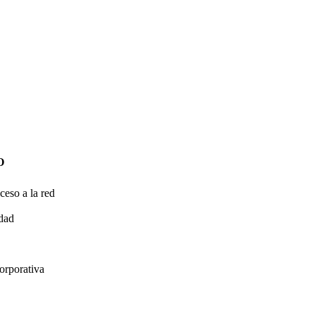
O
ceso a la red
idad
orporativa