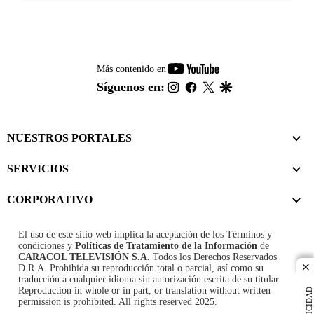
youtube-
Más contenido en
footer
instagram
facebook
twitter
google
Síguenos en:
NUESTROS PORTALES
SERVICIOS
CORPORATIVO
El uso de este sitio web implica la aceptación de los
Términos y
condiciones
y
Políticas de Tratamiento de la Información
de
CARACOL TELEVISIÓN S.A.
Todos los Derechos Reservados
D.R.A. Prohibida su reproducción total o parcial, así como su
cl
traducción a cualquier idioma sin autorización escrita de su titular.
Reproduction in whole or in part, or translation without written
PUBLICIDAD
permission is prohibited. All rights reserved 2025.