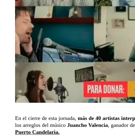
En el cierre de esta jornada,
más de 40 artistas inter
los arreglos del músico
Juancho Valencia
, ganador d
Puerto Candelaria.