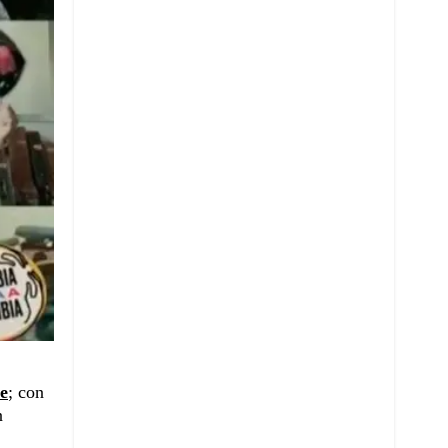
e
; con
n