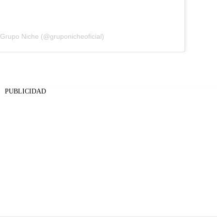
 Grupo Niche (@gruponicheoficial)
PUBLICIDAD