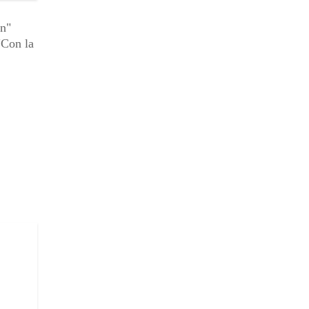
ón"
"Con la