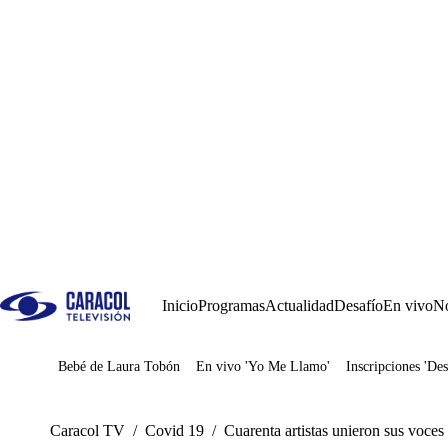
Inicio
Programas
Actualidad
Desafío
En vivo
No
Bebé de Laura Tobón
En vivo 'Yo Me Llamo'
Inscripciones 'Des
Juegos
Caracol TV
/
Covid 19
/
Cuarenta artistas unieron sus voces