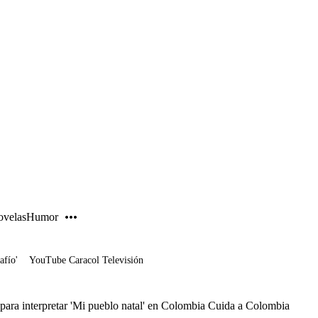
PUBLICIDAD
velas
Humor
afío'
YouTube Caracol Televisión
 para interpretar 'Mi pueblo natal' en Colombia Cuida a Colombia