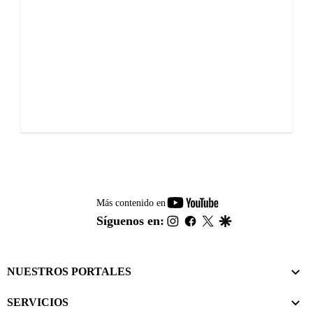
youtube-
Más contenido en
footer
instagram
facebook
twitter
google
Síguenos en:
NUESTROS PORTALES
SERVICIOS