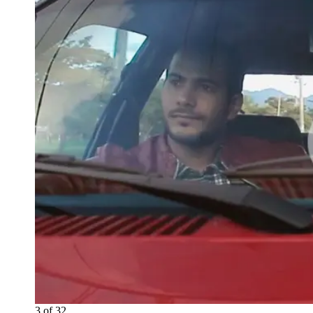
3
of
32