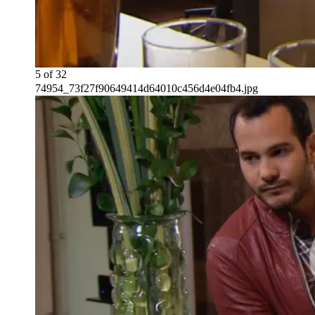
5
of
32
74954_73f27f90649414d64010c456d4e04fb4.jpg