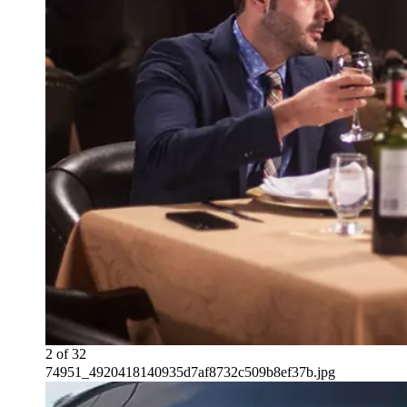
2
of
32
74951_4920418140935d7af8732c509b8ef37b.jpg