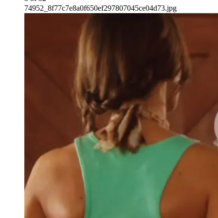
74952_8f77c7e8a0f650ef297807045ce04d73.jpg