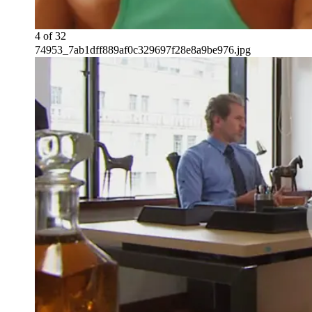
4
of
32
74953_7ab1dff889af0c329697f28e8a9be976.jpg