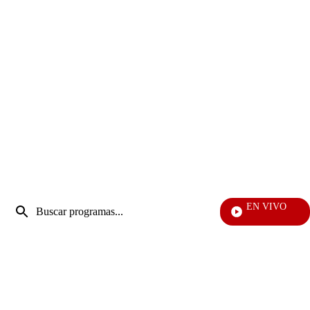
Entrada
EN VIVO
de
También Caerás
Enviar
búsqueda
búsqueda