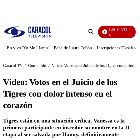
PUBLICIDAD
EN VIVO
Noticias Caracol
Enviar
búsqueda
En vivo 'Yo Me Llamo'
Bebé de Laura Tobón
Inscripciones 'Desafío'
Caracol TV
/
Contenido
/
Video: Votos en el Juicio de los Tigres con dolor in
Video: Votos en el Juicio de los
Tigres con dolor intenso en el
corazón
Tigres están en una situación crítica, Vanessa es la
primera participante en inscribir su nombre en la II
etapa al ser salvada por Hanny, definitivamente